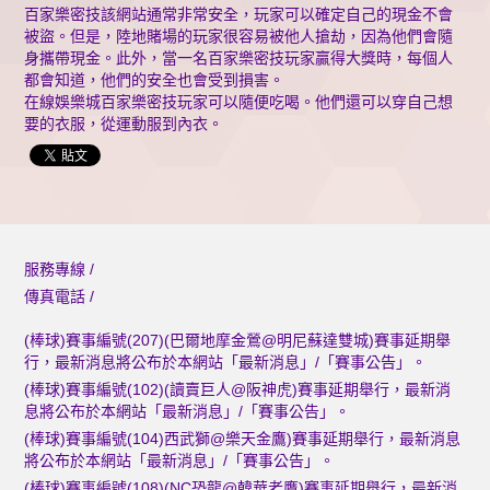
百家樂密技該網站通常非常安全，玩家可以確定自己的現金不會
被盜。但是，陸地賭場的玩家很容易被他人搶劫，因為他們會隨
身攜帶現金。此外，當一名百家樂密技玩家贏得大獎時，每個人
都會知道，他們的安全也會受到損害。
在線娛樂城百家樂密技玩家可以隨便吃喝。他們還可以穿自己想
要的衣服，從運動服到內衣。
服務專線 /
傳真電話 /
(棒球)賽事編號(207)(巴爾地摩金鶯@明尼蘇達雙城)賽事延期舉
行，最新消息將公布於本網站「最新消息」/「賽事公告」。
(棒球)賽事編號(102)(讀賣巨人@阪神虎)賽事延期舉行，最新消
息將公布於本網站「最新消息」/「賽事公告」。
(棒球)賽事編號(104)西武獅@樂天金鷹)賽事延期舉行，最新消息
將公布於本網站「最新消息」/「賽事公告」。
(棒球)賽事編號(108)(NC恐龍@韓華老鷹)賽事延期舉行，最新消