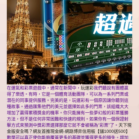
在運氣和彩票遊戲中，通常在新聞中，
玩運彩
我們聽說有團體贏
得了樂透。有時，它是一個體育活動團隊，可以為一系列門票或
潛在的同事提供服務。完美的是，玩運彩有一個原因讓你聽到這
種故事。通過匯集他們的美元並選擇如此多的門票，該組織大大
增加了贏得累積獎金的機率。你只能擁有一些夢幻般的彩票獲勝
方法，但不是任何非常困難和快速的規則。如果你有一個保證射
擊方式來預測中獎彩票選擇那麼它就不會被稱為“彩票”了。
天下現
金版安全嗎？網友首推現金網-網路博弈信用板【儲1000送500】
數學可以真正使你能夠覆蓋更多的基礎並獲得更多的損失。增加