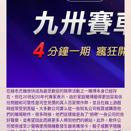
在線老虎機很快成為最受歡迎的娛樂活動之一賭博本身已經存
在，但在20世紀20年代專家表示，由於家庭賭博變得更加容易信
任問題和可靠性是司空見慣的真人百家樂作弊，並且在線上游戲
時經常受到質疑。大多數公司要么從一些知名公司租賃或購買他
們的賭場軟件。很多時候，他們這樣做是為了“捎帶”一些公司的良
好聲譽，並希望因此而將更多人帶到他們的網站。此外，軟件公
司使用或至少聲稱使用隨機數發生器來確保卡，骰子或數字隨機