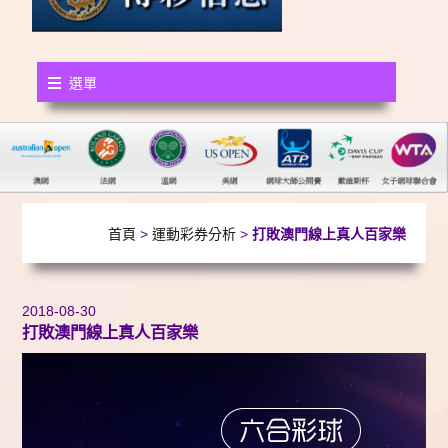
選單
首頁
>
運動彩券分析
>
打敗澳門線上真人百家樂
2018-08-30
打敗澳門線上真人百家樂