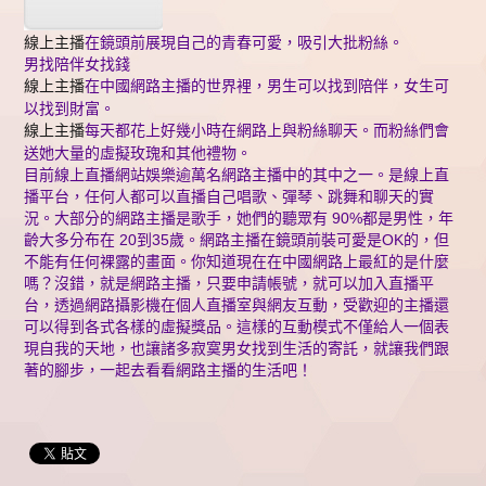
線上主播
在鏡頭前展現自己的青春可愛，吸引大批粉絲。
男找陪伴女找錢
線上主播
在中國網路主播的世界裡，男生可以找到陪伴，女生可
以找到財富。
線上主播
每天都花上好幾小時在網路上與粉絲聊天。而粉絲們會
送她大量的虛擬玫瑰和其他禮物。
目前線上直播網站娛樂逾萬名網路主播中的其中之一。是線上直
播平台，任何人都可以直播自己唱歌、彈琴、跳舞和聊天的實
況。大部分的網路主播是歌手，她們的聽眾有 90%都是男性，年
齡大多分布在 20到35歲。網路主播在鏡頭前裝可愛是OK的，但
不能有任何裸露的畫面。你知道現在在中國網路上最紅的是什麼
嗎？沒錯，就是網路主播，只要申請帳號，就可以加入直播平
台，透過網路攝影機在個人直播室與網友互動，受歡迎的主播還
可以得到各式各樣的虛擬獎品。這樣的互動模式不僅給人一個表
現自我的天地，也讓諸多寂寞男女找到生活的寄託，就讓我們跟
著的腳步，一起去看看網路主播的生活吧！